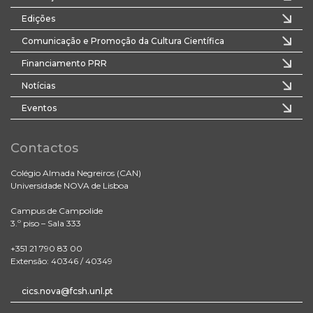
Edições
Comunicação e Promoção da Cultura Científica
Financiamento PRR
Notícias
Eventos
Contactos
Colégio Almada Negreiros (CAN)
Universidade NOVA de Lisboa
Campus de Campolide
3.º piso – Sala 333
+351 21 790 83 00
Extensão: 40346 / 40349
cics.nova@fcsh.unl.pt