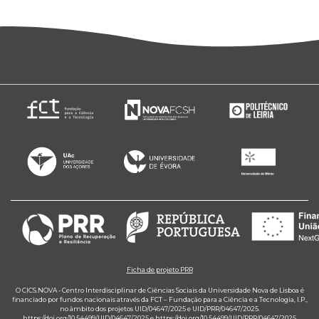
Ficha de projeto PRR
O CICS.NOVA - Centro Interdisciplinar de Ciências Sociais da Universidade Nova de Lisboa é
financiado por fundos nacionais através da FCT – Fundação para a Ciência e a Tecnologia, I.P.,
no âmbito dos projetos UID/04647/2025 e UID/PRR/04647/2025.
https://doi.org/10.54499/UID/04647/2025
e
https://doi.org/10.54499/UID/PRR/04647/2025