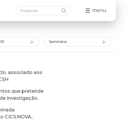
menu
19
Seminário
lo, associado aos
FCSH
ntos que pretende
de investigação.
minada
do CICS.NOVA,