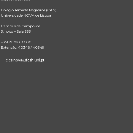
Colégio Almada Negreiros (CAN)
Universidade NOVA de Lisboa
Campus de Campolide
3.º piso – Sala 333
+351 21 790 83 00
Extensão: 40346 / 40349
cics.nova@fcsh.unl.pt