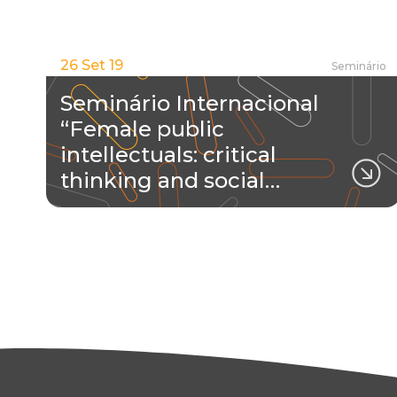
26 Set 19
Seminário
Seminário Internacional
“Female public
intellectuals: critical
thinking and social…