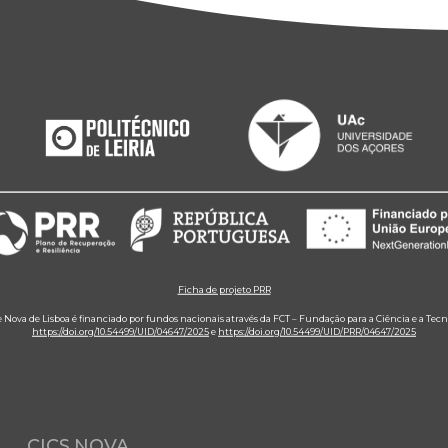
Ficha de projeto PRR
e Nova de Lisboa é financiado por fundos nacionais através da FCT – Fundação para a Ciência e a Tecn
https://doi.org/10.54499/UID/04647/2025
e
https://doi.org/10.54499/UID/PRR/04647/2025
CICS.NOVA