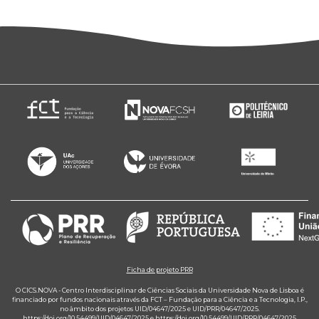
Ficha de projeto PRR
O CICS.NOVA - Centro Interdisciplinar de Ciências Sociais da Universidade Nova de Lisboa é
financiado por fundos nacionais através da FCT – Fundação para a Ciência e a Tecnologia, I.P.,
no âmbito dos projetos UID/04647/2025 e UID/PRR/04647/2025.
https://doi.org/10.54499/UID/04647/2025
e
https://doi.org/10.54499/UID/PRR/04647/2025