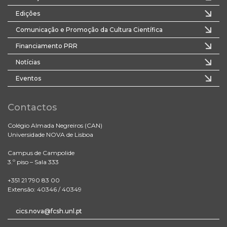
Edições
Comunicação e Promoção da Cultura Científica
Financiamento PRR
Notícias
Eventos
Contactos
Colégio Almada Negreiros (CAN)
Universidade NOVA de Lisboa
Campus de Campolide
3.º piso – Sala 333
+351 21 790 83 00
Extensão: 40346 / 40349
cics.nova@fcsh.unl.pt