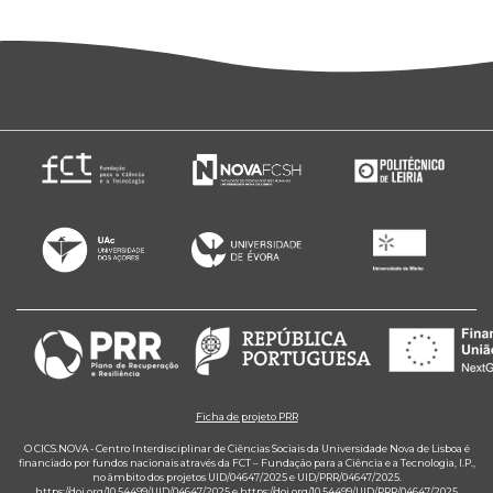
Ficha de projeto PRR
O CICS.NOVA - Centro Interdisciplinar de Ciências Sociais da Universidade Nova de Lisboa é
financiado por fundos nacionais através da FCT – Fundação para a Ciência e a Tecnologia, I.P.,
no âmbito dos projetos UID/04647/2025 e UID/PRR/04647/2025.
https://doi.org/10.54499/UID/04647/2025
e
https://doi.org/10.54499/UID/PRR/04647/2025