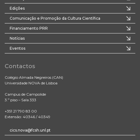
Edições
Comunicação e Promoção da Cultura Científica
Financiamento PRR
Notícias
Eventos
Contactos
Colégio Almada Negreiros (CAN)
Universidade NOVA de Lisboa
Campus de Campolide
3.º piso – Sala 333
+351 21 790 83 00
Extensão: 40346 / 40349
cics.nova@fcsh.unl.pt