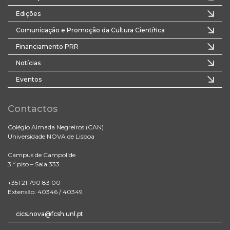
Edições
Comunicação e Promoção da Cultura Científica
Financiamento PRR
Notícias
Eventos
Contactos
Colégio Almada Negreiros (CAN)
Universidade NOVA de Lisboa
Campus de Campolide
3.º piso – Sala 333
+351 21 790 83 00
Extensão: 40346 / 40349
cics.nova@fcsh.unl.pt