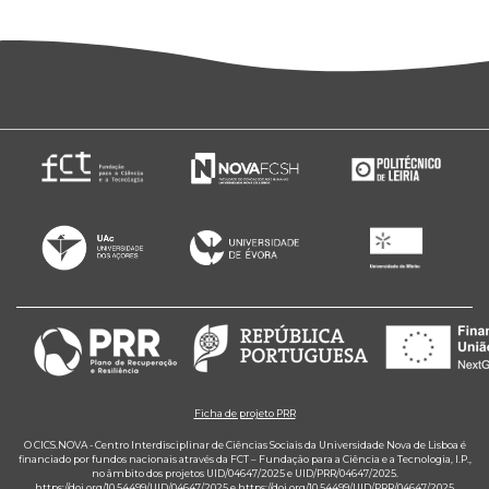
Ficha de projeto PRR
O CICS.NOVA - Centro Interdisciplinar de Ciências Sociais da Universidade Nova de Lisboa é
financiado por fundos nacionais através da FCT – Fundação para a Ciência e a Tecnologia, I.P.,
no âmbito dos projetos UID/04647/2025 e UID/PRR/04647/2025.
https://doi.org/10.54499/UID/04647/2025
e
https://doi.org/10.54499/UID/PRR/04647/2025