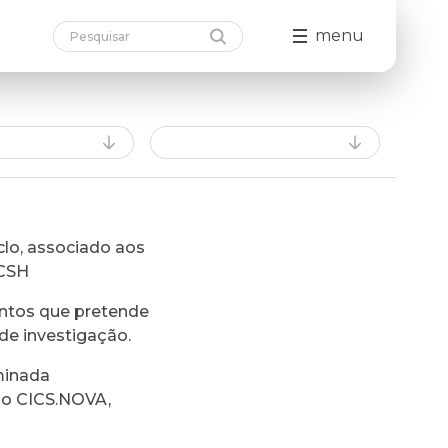
menu
lo, associado aos
FCSH
ntos que pretende
de investigação.
minada
do CICS.NOVA,