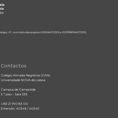
ologia, I.P., no âmbito dos projetos UID/04647/2025 e UID/PRR/04647/2025.
Contactos
Colégio Almada Negreiros (CAN)
Universidade NOVA de Lisboa
Campus de Campolide
3.º piso – Sala 333
+351 21 790 83 00
Extensão: 40346 / 40349