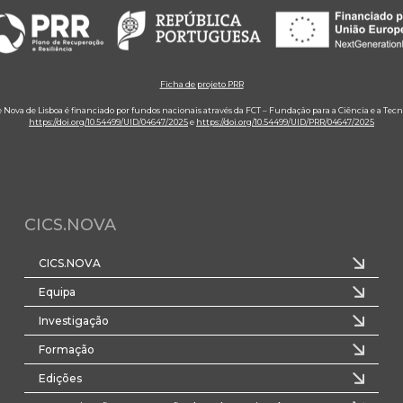
Ficha de projeto PRR
e Nova de Lisboa é financiado por fundos nacionais através da FCT – Fundação para a Ciência e a Tecn
https://doi.org/10.54499/UID/04647/2025
e
https://doi.org/10.54499/UID/PRR/04647/2025
CICS.NOVA
CICS.NOVA
Equipa
Investigação
Formação
Edições