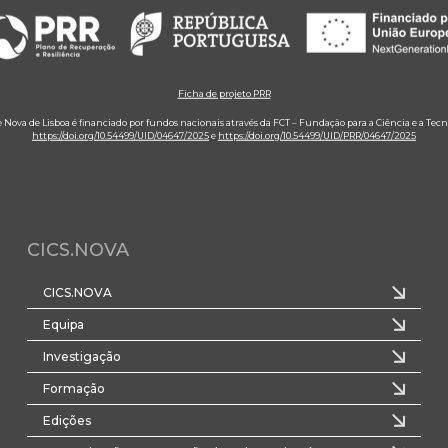
Ficha de projeto PRR
e Nova de Lisboa é financiado por fundos nacionais através da FCT – Fundação para a Ciência e a Tecn
https://doi.org/10.54499/UID/04647/2025
e
https://doi.org/10.54499/UID/PRR/04647/2025
CICS.NOVA
CICS.NOVA
Equipa
Investigação
Formação
Edições