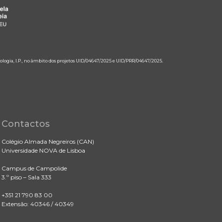
ologia, I.P., no âmbito dos projetos UID/04647/2025 e UID/PRR/04647/2025.
Contactos
Colégio Almada Negreiros (CAN)
Universidade NOVA de Lisboa
Campus de Campolide
3.º piso – Sala 333
+351 21 790 83 00
Extensão: 40346 / 40349