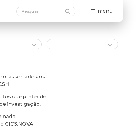
menu
lo, associado aos
FCSH
ntos que pretende
de investigação.
minada
do CICS.NOVA,