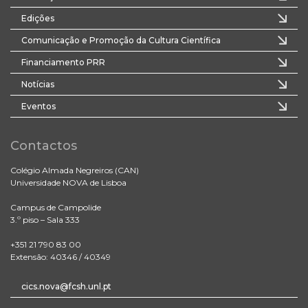
Edições
Comunicação e Promoção da Cultura Científica
Financiamento PRR
Notícias
Eventos
Contactos
Colégio Almada Negreiros (CAN)
Universidade NOVA de Lisboa
Campus de Campolide
3.º piso – Sala 333
+351 21 790 83 00
Extensão: 40346 / 40349
cics.nova@fcsh.unl.pt