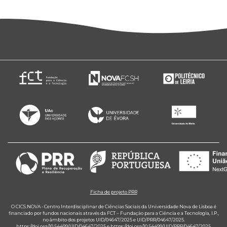
Ficha de projeto PRR
O CICS.NOVA - Centro Interdisciplinar de Ciências Sociais da Universidade Nova de Lisboa é
financiado por fundos nacionais através da FCT – Fundação para a Ciência e a Tecnologia, I.P.,
no âmbito dos projetos UID/04647/2025 e UID/PRR/04647/2025.
https://doi.org/10.54499/UID/04647/2025
e
https://doi.org/10.54499/UID/PRR/04647/2025