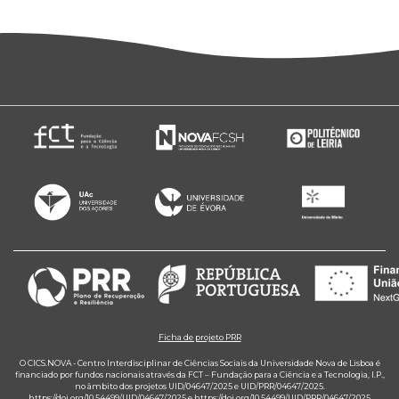
Ficha de projeto PRR
O CICS.NOVA - Centro Interdisciplinar de Ciências Sociais da Universidade Nova de Lisboa é
financiado por fundos nacionais através da FCT – Fundação para a Ciência e a Tecnologia, I.P.,
no âmbito dos projetos UID/04647/2025 e UID/PRR/04647/2025.
https://doi.org/10.54499/UID/04647/2025
e
https://doi.org/10.54499/UID/PRR/04647/2025