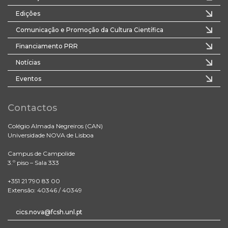
Edições
Comunicação e Promoção da Cultura Científica
Financiamento PRR
Notícias
Eventos
Contactos
Colégio Almada Negreiros (CAN)
Universidade NOVA de Lisboa
Campus de Campolide
3.º piso – Sala 333
+351 21 790 83 00
Extensão: 40346 / 40349
cics.nova@fcsh.unl.pt