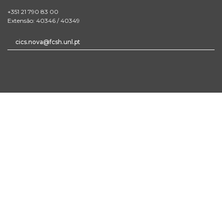
+351 21 790 83 00
Extensão: 40346 / 40349
cics.nova@fcsh.unl.pt