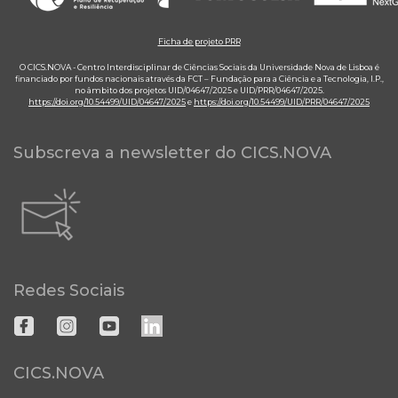
Ficha de projeto PRR
O CICS.NOVA - Centro Interdisciplinar de Ciências Sociais da Universidade Nova de Lisboa é
financiado por fundos nacionais através da FCT – Fundação para a Ciência e a Tecnologia, I.P.,
no âmbito dos projetos UID/04647/2025 e UID/PRR/04647/2025.
https://doi.org/10.54499/UID/04647/2025
e
https://doi.org/10.54499/UID/PRR/04647/2025
Subscreva a newsletter do CICS.NOVA
Redes Sociais
CICS.NOVA