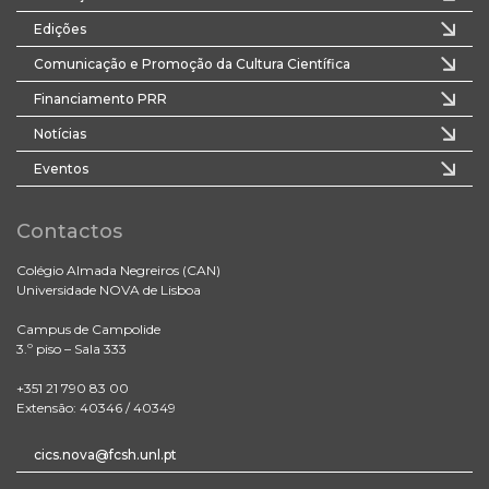
Edições
Comunicação e Promoção da Cultura Científica
Financiamento PRR
Notícias
Eventos
Contactos
Colégio Almada Negreiros (CAN)
Universidade NOVA de Lisboa
Campus de Campolide
3.º piso – Sala 333
+351 21 790 83 00
Extensão: 40346 / 40349
cics.nova@fcsh.unl.pt