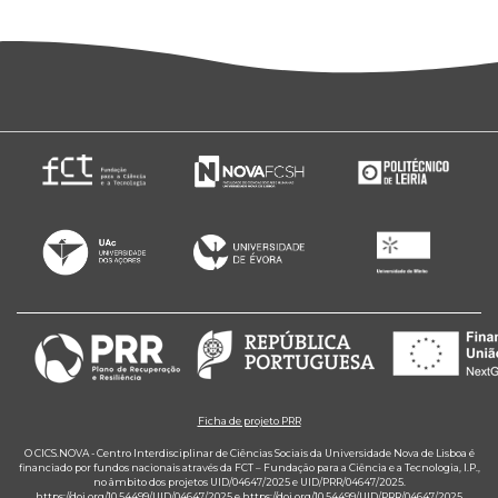
Ficha de projeto PRR
O CICS.NOVA - Centro Interdisciplinar de Ciências Sociais da Universidade Nova de Lisboa é
financiado por fundos nacionais através da FCT – Fundação para a Ciência e a Tecnologia, I.P.,
no âmbito dos projetos UID/04647/2025 e UID/PRR/04647/2025.
https://doi.org/10.54499/UID/04647/2025
e
https://doi.org/10.54499/UID/PRR/04647/2025