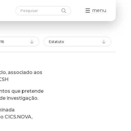
menu
16
Estatuto
lo, associado aos
FCSH
ntos que pretende
de investigação.
minada
do CICS.NOVA,