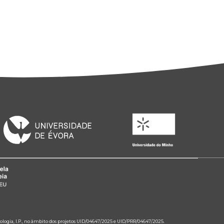
ologia, I.P., no âmbito dos projetos UID/04647/2025 e UID/PRR/04647/2025.