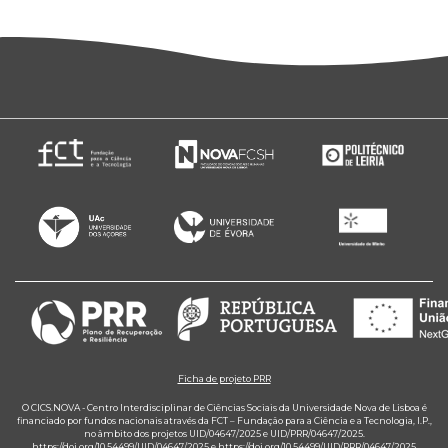
Ficha de projeto PRR
O CICS.NOVA - Centro Interdisciplinar de Ciências Sociais da Universidade Nova de Lisboa é
financiado por fundos nacionais através da FCT – Fundação para a Ciência e a Tecnologia, I.P.,
no âmbito dos projetos UID/04647/2025 e UID/PRR/04647/2025.
https://doi.org/10.54499/UID/04647/2025
e
https://doi.org/10.54499/UID/PRR/04647/2025