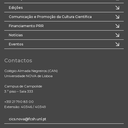
Edições
Comunicação e Promoção da Cultura Científica
Financiamento PRR
Notícias
Eventos
Contactos
Colégio Almada Negreiros (CAN)
Universidade NOVA de Lisboa
Campus de Campolide
3.º piso – Sala 333
+351 21 790 83 00
Extensão: 40346 / 40349
cics.nova@fcsh.unl.pt