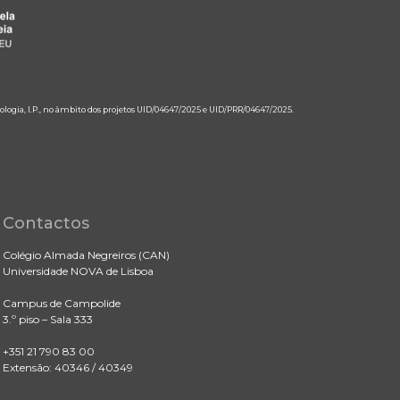
ologia, I.P., no âmbito dos projetos UID/04647/2025 e UID/PRR/04647/2025.
Contactos
Colégio Almada Negreiros (CAN)
Universidade NOVA de Lisboa
Campus de Campolide
3.º piso – Sala 333
+351 21 790 83 00
Extensão: 40346 / 40349