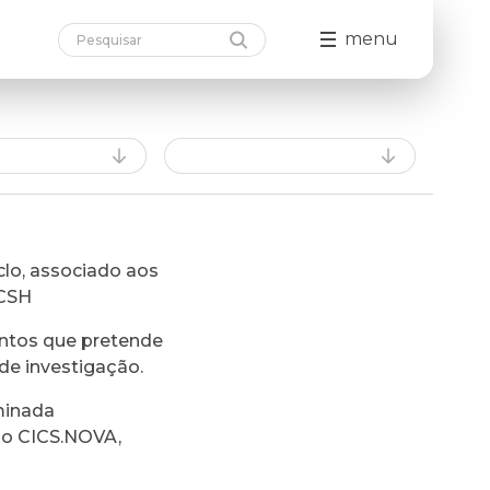
menu
lo, associado aos
FCSH
ntos que pretende
de investigação.
minada
do CICS.NOVA,