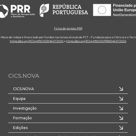
Ficha de projeto PRR
e Nova de Lisboa é financiado por fundos nacionais através da FCT – Fundação para a Ciência e a Tecn
https://doi.org/10.54499/UID/04647/2025
e
https://doi.org/10.54499/UID/PRR/04647/2025
CICS.NOVA
CICS.NOVA
Equipa
Investigação
Formação
Edições