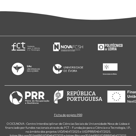
Ficha de projeto PRR
O CICS.NOVA - Centro Interdisciplinar de Ciências Sociais da Universidade Nova de Lisboa é
financiado por fundos nacionais através da FCT – Fundação para a Ciência e a Tecnologia, I.P.,
no âmbito dos projetos UID/04647/2025 e UID/PRR/04647/2025.
https://doi.org/10.54499/UID/04647/2025
e
https://doi.org/10.54499/UID/PRR/04647/2025