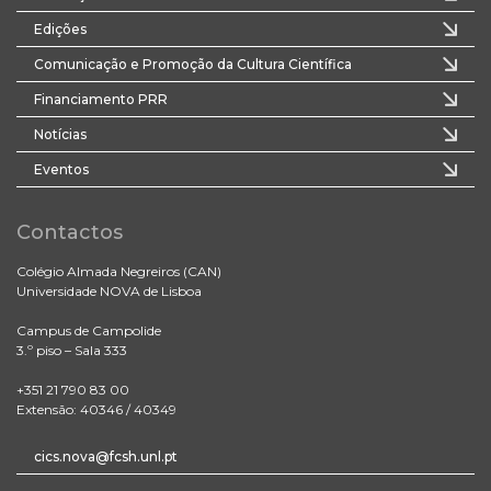
Edições
Comunicação e Promoção da Cultura Científica
Financiamento PRR
Notícias
Eventos
Contactos
Colégio Almada Negreiros (CAN)
Universidade NOVA de Lisboa
Campus de Campolide
3.º piso – Sala 333
+351 21 790 83 00
Extensão: 40346 / 40349
cics.nova@fcsh.unl.pt