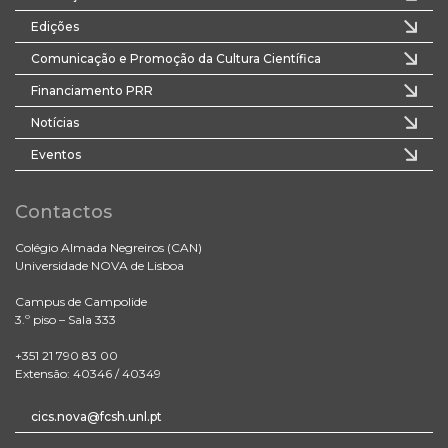
Edições
Comunicação e Promoção da Cultura Científica
Financiamento PRR
Notícias
Eventos
Contactos
Colégio Almada Negreiros (CAN)
Universidade NOVA de Lisboa
Campus de Campolide
3.º piso – Sala 333
+351 21 790 83 00
Extensão: 40346 / 40349
cics.nova@fcsh.unl.pt