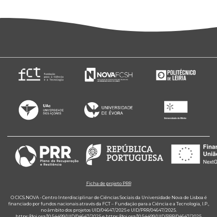
Ficha de projeto PRR
O CICS.NOVA - Centro Interdisciplinar de Ciências Sociais da Universidade Nova de Lisboa é
financiado por fundos nacionais através da FCT – Fundação para a Ciência e a Tecnologia, I.P.,
no âmbito dos projetos UID/04647/2025 e UID/PRR/04647/2025.
https://doi.org/10.54499/UID/04647/2025
e
https://doi.org/10.54499/UID/PRR/04647/2025