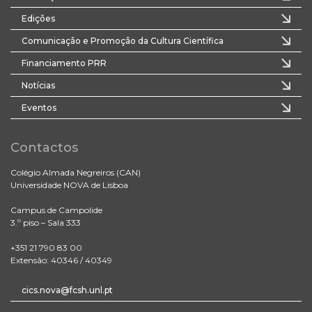
Edições
Comunicação e Promoção da Cultura Científica
Financiamento PRR
Notícias
Eventos
Contactos
Colégio Almada Negreiros (CAN)
Universidade NOVA de Lisboa
Campus de Campolide
3.º piso – Sala 333
+351 21 790 83 00
Extensão: 40346 / 40349
cics.nova@fcsh.unl.pt