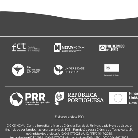
Ficha de projeto PRR
O CICS.NOVA - Centro Interdisciplinar de Ciências Sociais da Universidade Nova de Lisboa é
financiado por fundos nacionais através da FCT – Fundação para a Ciência e a Tecnologia, I.P.,
no âmbito dos projetos UID/04647/2025 e UID/PRR/04647/2025.
https://doi.org/10.54499/UID/04647/2025
e
https://doi.org/10.54499/UID/PRR/04647/2025