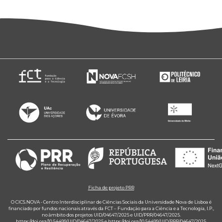
Ficha de projeto PRR
O CICS.NOVA - Centro Interdisciplinar de Ciências Sociais da Universidade Nova de Lisboa é
financiado por fundos nacionais através da FCT – Fundação para a Ciência e a Tecnologia, I.P.,
no âmbito dos projetos UID/04647/2025 e UID/PRR/04647/2025.
https://doi.org/10.54499/UID/04647/2025
e
https://doi.org/10.54499/UID/PRR/04647/2025