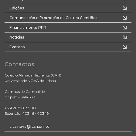
Edições
Comunicação e Promoção da Cultura Científica
Financiamento PRR
Notícias
Eventos
Contactos
Colégio Almada Negreiros (CAN)
Universidade NOVA de Lisboa
Campus de Campolide
3.º piso – Sala 333
+351 21 790 83 00
Extensão: 40346 / 40349
cics.nova@fcsh.unl.pt