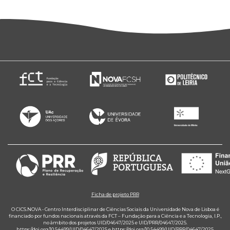
Ficha de projeto PRR
O CICS.NOVA - Centro Interdisciplinar de Ciências Sociais da Universidade Nova de Lisboa é
financiado por fundos nacionais através da FCT – Fundação para a Ciência e a Tecnologia, I.P.,
no âmbito dos projetos UID/04647/2025 e UID/PRR/04647/2025.
https://doi.org/10.54499/UID/04647/2025
e
https://doi.org/10.54499/UID/PRR/04647/2025