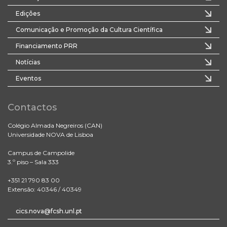
Edições
Comunicação e Promoção da Cultura Científica
Financiamento PRR
Notícias
Eventos
Contactos
Colégio Almada Negreiros (CAN)
Universidade NOVA de Lisboa
Campus de Campolide
3.º piso – Sala 333
+351 21 790 83 00
Extensão: 40346 / 40349
cics.nova@fcsh.unl.pt