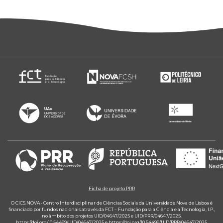
Ficha de projeto PRR
O CICS.NOVA - Centro Interdisciplinar de Ciências Sociais da Universidade Nova de Lisboa é
financiado por fundos nacionais através da FCT – Fundação para a Ciência e a Tecnologia, I.P.,
no âmbito dos projetos UID/04647/2025 e UID/PRR/04647/2025.
https://doi.org/10.54499/UID/04647/2025
e
https://doi.org/10.54499/UID/PRR/04647/2025