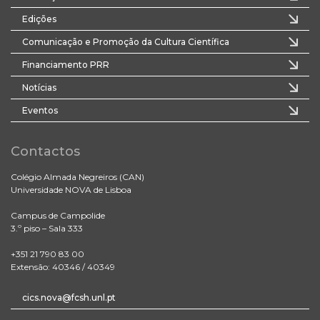
Edições
Comunicação e Promoção da Cultura Científica
Financiamento PRR
Notícias
Eventos
Contactos
Colégio Almada Negreiros (CAN)
Universidade NOVA de Lisboa
Campus de Campolide
3.º piso – Sala 333
+351 21 790 83 00
Extensão: 40346 / 40349
cics.nova@fcsh.unl.pt