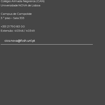
Colégio Almada Negreiros (CAN)
Universidade NOVA de Lisboa
Campus de Campolide
3.º piso – Sala 333
+351 21 790 83 00
Extensão: 40346 / 40349
cics.nova@fcsh.unl.pt