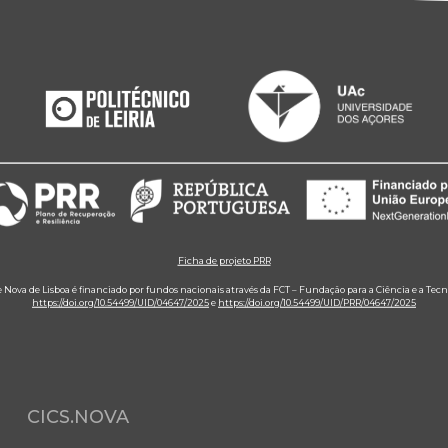
Ficha de projeto PRR
e Nova de Lisboa é financiado por fundos nacionais através da FCT – Fundação para a Ciência e a Tecn
https://doi.org/10.54499/UID/04647/2025
e
https://doi.org/10.54499/UID/PRR/04647/2025
CICS.NOVA