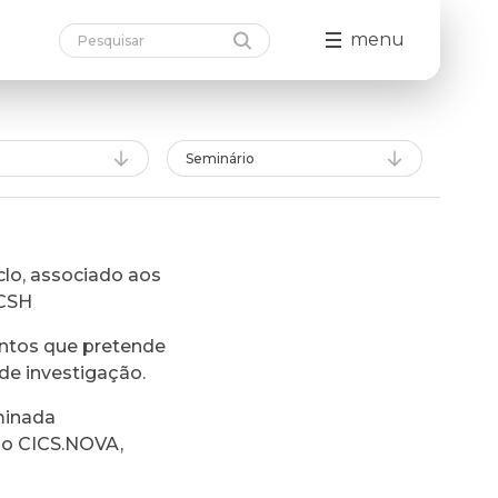
menu
Seminário
lo, associado aos
FCSH
ntos que pretende
de investigação.
minada
do CICS.NOVA,