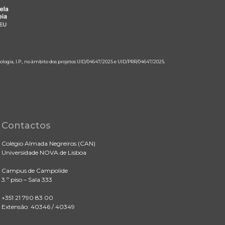
ologia, I.P., no âmbito dos projetos UID/04647/2025 e UID/PRR/04647/2025.
Contactos
Colégio Almada Negreiros (CAN)
Universidade NOVA de Lisboa
Campus de Campolide
3.º piso – Sala 333
+351 21 790 83 00
Extensão: 40346 / 40349