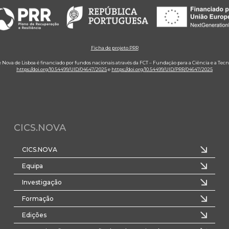
Ficha de projeto PRR
e Nova de Lisboa é financiado por fundos nacionais através da FCT – Fundação para a Ciência e a Tecn
https://doi.org/10.54499/UID/04647/2025
e
https://doi.org/10.54499/UID/PRR/04647/2025
CICS.NOVA
CICS.NOVA
Equipa
Investigação
Formação
Edições