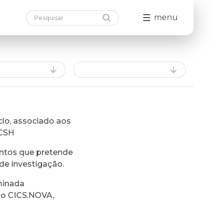
menu
lo, associado aos
FCSH
ntos que pretende
de investigação.
minada
do CICS.NOVA,