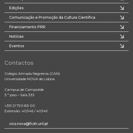
Edições
Comunicação e Promoção da Cultura Científica
Financiamento PRR
Notícias
Eventos
Contactos
Colégio Almada Negreiros (CAN)
Universidade NOVA de Lisboa
Campus de Campolide
3.º piso – Sala 333
+351 21 790 83 00
Extensão: 40346 / 40349
cics.nova@fcsh.unl.pt