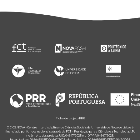
Ficha de projeto PRR
O CICS.NOVA - Centro Interdisciplinar de Ciências Sociais da Universidade Nova de Lisboa é
financiado por fundos nacionais através da FCT – Fundação para a Ciência e a Tecnologia, I.P.,
no âmbito dos projetos UID/04647/2025 e UID/PRR/04647/2025.
https://doi.org/10.54499/UID/04647/2025
e
https://doi.org/10.54499/UID/PRR/04647/2025