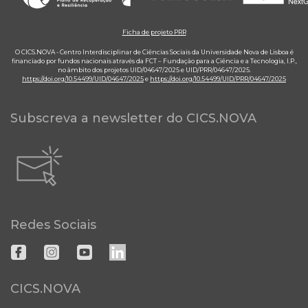
Ficha de projeto PRR
O CICS.NOVA - Centro Interdisciplinar de Ciências Sociais da Universidade Nova de Lisboa é
financiado por fundos nacionais através da FCT – Fundação para a Ciência e a Tecnologia, I.P.,
no âmbito dos projetos UID/04647/2025 e UID/PRR/04647/2025.
https://doi.org/10.54499/UID/04647/2025
e
https://doi.org/10.54499/UID/PRR/04647/2025
Subscreva a newsletter do CICS.NOVA
Redes Sociais
CICS.NOVA