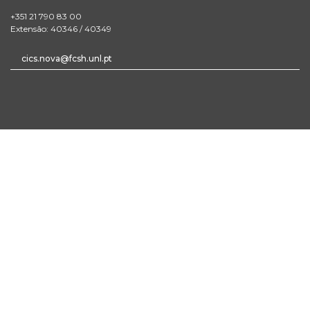
+351 21 790 83 00
Extensão: 40346 / 40349
cics.nova@fcsh.unl.pt