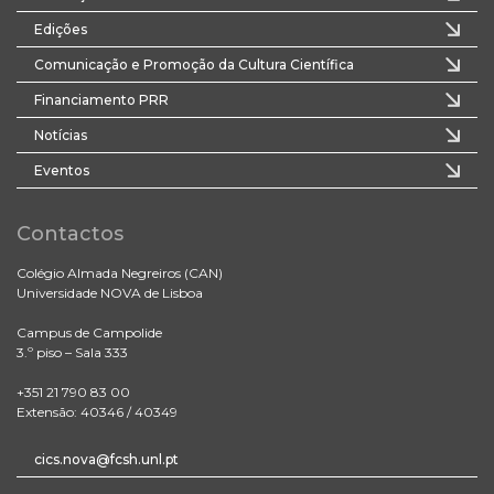
Edições
Comunicação e Promoção da Cultura Científica
Financiamento PRR
Notícias
Eventos
Contactos
Colégio Almada Negreiros (CAN)
Universidade NOVA de Lisboa
Campus de Campolide
3.º piso – Sala 333
+351 21 790 83 00
Extensão: 40346 / 40349
cics.nova@fcsh.unl.pt