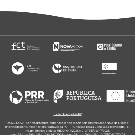
Ficha de projeto PRR
O CICS.NOVA - Centro Interdisciplinar de Ciências Sociais da Universidade Nova de Lisboa é
financiado por fundos nacionais através da FCT – Fundação para a Ciência e a Tecnologia, I.P.,
no âmbito dos projetos UID/04647/2025 e UID/PRR/04647/2025.
https://doi.org/10.54499/UID/04647/2025
e
https://doi.org/10.54499/UID/PRR/04647/2025