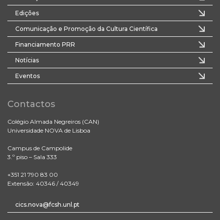
Edições
Comunicação e Promoção da Cultura Científica
Financiamento PRR
Notícias
Eventos
Contactos
Colégio Almada Negreiros (CAN)
Universidade NOVA de Lisboa
Campus de Campolide
3.º piso – Sala 333
+351 21 790 83 00
Extensão: 40346 / 40349
cics.nova@fcsh.unl.pt