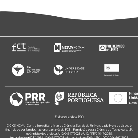
Ficha de projeto PRR
O CICS.NOVA - Centro Interdisciplinar de Ciências Sociais da Universidade Nova de Lisboa é
financiado por fundos nacionais através da FCT – Fundação para a Ciência e a Tecnologia, I.P.,
no âmbito dos projetos UID/04647/2025 e UID/PRR/04647/2025.
https://doi.org/10.54499/UID/04647/2025
e
https://doi.org/10.54499/UID/PRR/04647/2025