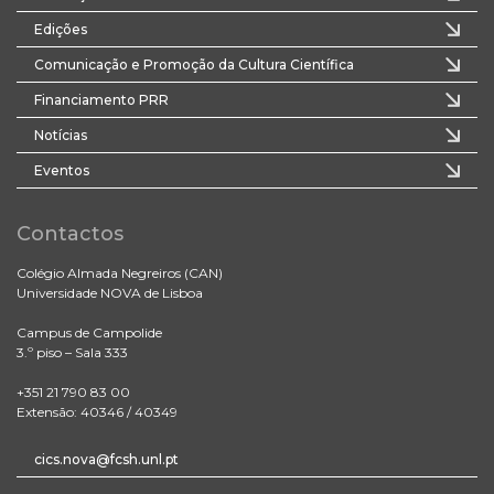
Edições
Comunicação e Promoção da Cultura Científica
Financiamento PRR
Notícias
Eventos
Contactos
Colégio Almada Negreiros (CAN)
Universidade NOVA de Lisboa
Campus de Campolide
3.º piso – Sala 333
+351 21 790 83 00
Extensão: 40346 / 40349
cics.nova@fcsh.unl.pt