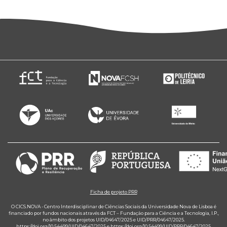
Ficha de projeto PRR
O CICS.NOVA - Centro Interdisciplinar de Ciências Sociais da Universidade Nova de Lisboa é
financiado por fundos nacionais através da FCT – Fundação para a Ciência e a Tecnologia, I.P.,
no âmbito dos projetos UID/04647/2025 e UID/PRR/04647/2025.
https://doi.org/10.54499/UID/04647/2025
e
https://doi.org/10.54499/UID/PRR/04647/2025