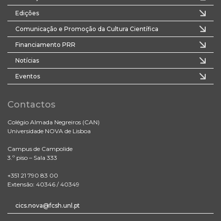
Edições
Comunicação e Promoção da Cultura Científica
Financiamento PRR
Notícias
Eventos
Contactos
Colégio Almada Negreiros (CAN)
Universidade NOVA de Lisboa
Campus de Campolide
3.º piso – Sala 333
+351 21 790 83 00
Extensão: 40346 / 40349
cics.nova@fcsh.unl.pt