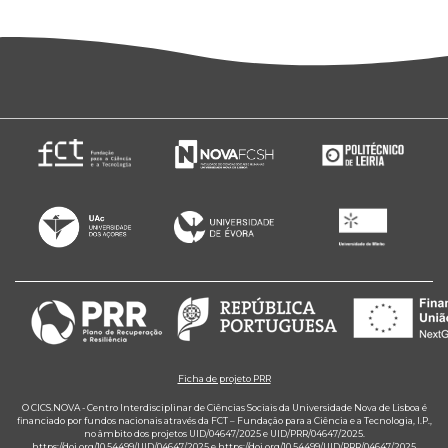
Ficha de projeto PRR
O CICS.NOVA - Centro Interdisciplinar de Ciências Sociais da Universidade Nova de Lisboa é
financiado por fundos nacionais através da FCT – Fundação para a Ciência e a Tecnologia, I.P.,
no âmbito dos projetos UID/04647/2025 e UID/PRR/04647/2025.
https://doi.org/10.54499/UID/04647/2025
e
https://doi.org/10.54499/UID/PRR/04647/2025