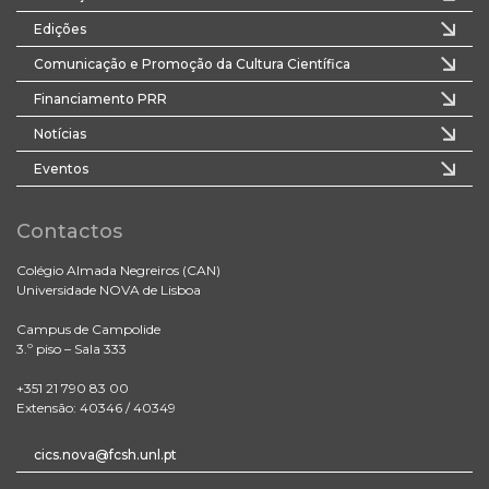
Edições
Comunicação e Promoção da Cultura Científica
Financiamento PRR
Notícias
Eventos
Contactos
Colégio Almada Negreiros (CAN)
Universidade NOVA de Lisboa
Campus de Campolide
3.º piso – Sala 333
+351 21 790 83 00
Extensão: 40346 / 40349
cics.nova@fcsh.unl.pt