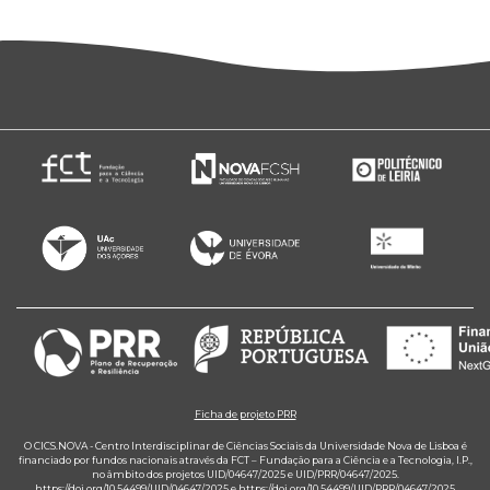
Ficha de projeto PRR
O CICS.NOVA - Centro Interdisciplinar de Ciências Sociais da Universidade Nova de Lisboa é
financiado por fundos nacionais através da FCT – Fundação para a Ciência e a Tecnologia, I.P.,
no âmbito dos projetos UID/04647/2025 e UID/PRR/04647/2025.
https://doi.org/10.54499/UID/04647/2025
e
https://doi.org/10.54499/UID/PRR/04647/2025