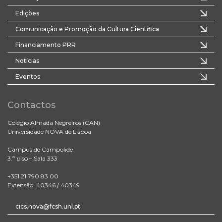
Edições
Comunicação e Promoção da Cultura Científica
Financiamento PRR
Notícias
Eventos
Contactos
Colégio Almada Negreiros (CAN)
Universidade NOVA de Lisboa
Campus de Campolide
3.º piso – Sala 333
+351 21 790 83 00
Extensão: 40346 / 40349
cics.nova@fcsh.unl.pt