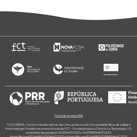
Ficha de projeto PRR
O CICS.NOVA - Centro Interdisciplinar de Ciências Sociais da Universidade Nova de Lisboa é
financiado por fundos nacionais através da FCT – Fundação para a Ciência e a Tecnologia, I.P.,
no âmbito dos projetos UID/04647/2025 e UID/PRR/04647/2025.
https://doi.org/10.54499/UID/04647/2025
e
https://doi.org/10.54499/UID/PRR/04647/2025