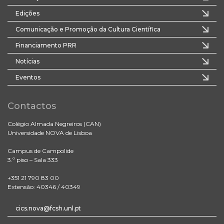
Edições
Comunicação e Promoção da Cultura Científica
Financiamento PRR
Notícias
Eventos
Contactos
Colégio Almada Negreiros (CAN)
Universidade NOVA de Lisboa
Campus de Campolide
3.º piso – Sala 333
+351 21 790 83 00
Extensão: 40346 / 40349
cics.nova@fcsh.unl.pt