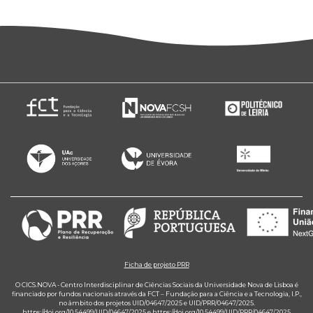
Ficha de projeto PRR
O CICS.NOVA - Centro Interdisciplinar de Ciências Sociais da Universidade Nova de Lisboa é
financiado por fundos nacionais através da FCT – Fundação para a Ciência e a Tecnologia, I.P.,
no âmbito dos projetos UID/04647/2025 e UID/PRR/04647/2025.
https://doi.org/10.54499/UID/04647/2025
e
https://doi.org/10.54499/UID/PRR/04647/2025