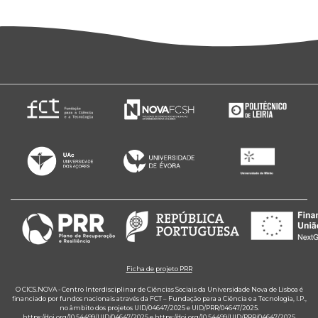
Ficha de projeto PRR
O CICS.NOVA - Centro Interdisciplinar de Ciências Sociais da Universidade Nova de Lisboa é
financiado por fundos nacionais através da FCT – Fundação para a Ciência e a Tecnologia, I.P.,
no âmbito dos projetos UID/04647/2025 e UID/PRR/04647/2025.
https://doi.org/10.54499/UID/04647/2025
e
https://doi.org/10.54499/UID/PRR/04647/2025