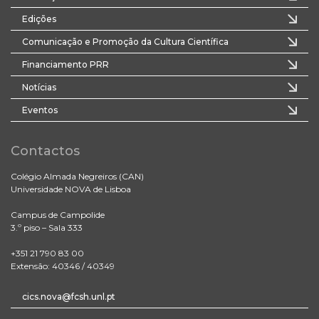
Edições
Comunicação e Promoção da Cultura Científica
Financiamento PRR
Notícias
Eventos
Contactos
Colégio Almada Negreiros (CAN)
Universidade NOVA de Lisboa
Campus de Campolide
3.º piso – Sala 333
+351 21 790 83 00
Extensão: 40346 / 40349
cics.nova@fcsh.unl.pt