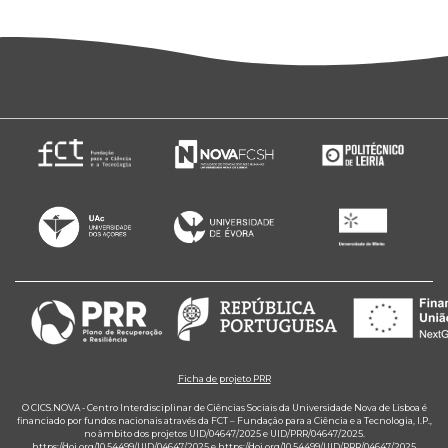
Ficha de projeto PRR
O CICS.NOVA - Centro Interdisciplinar de Ciências Sociais da Universidade Nova de Lisboa é
financiado por fundos nacionais através da FCT – Fundação para a Ciência e a Tecnologia, I.P.,
no âmbito dos projetos UID/04647/2025 e UID/PRR/04647/2025.
https://doi.org/10.54499/UID/04647/2025
e
https://doi.org/10.54499/UID/PRR/04647/2025