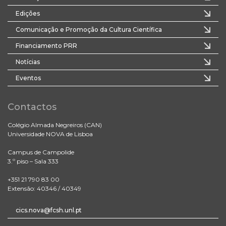
Edições
Comunicação e Promoção da Cultura Científica
Financiamento PRR
Notícias
Eventos
Contactos
Colégio Almada Negreiros (CAN)
Universidade NOVA de Lisboa
Campus de Campolide
3.º piso – Sala 333
+351 21 790 83 00
Extensão: 40346 / 40349
cics.nova@fcsh.unl.pt