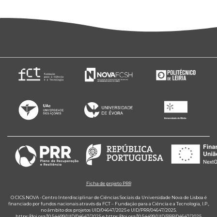
Ficha de projeto PRR
O CICS.NOVA - Centro Interdisciplinar de Ciências Sociais da Universidade Nova de Lisboa é
financiado por fundos nacionais através da FCT – Fundação para a Ciência e a Tecnologia, I.P.,
no âmbito dos projetos UID/04647/2025 e UID/PRR/04647/2025.
https://doi.org/10.54499/UID/04647/2025
e
https://doi.org/10.54499/UID/PRR/04647/2025