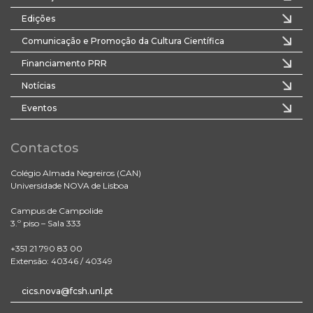
Edições
Comunicação e Promoção da Cultura Científica
Financiamento PRR
Notícias
Eventos
Contactos
Colégio Almada Negreiros (CAN)
Universidade NOVA de Lisboa
Campus de Campolide
3.º piso – Sala 333
+351 21 790 83 00
Extensão: 40346 / 40349
cics.nova@fcsh.unl.pt