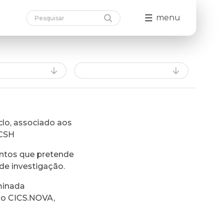
menu
lo, associado aos
FCSH
ntos que pretende
de investigação.
minada
do CICS.NOVA,