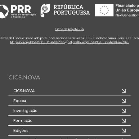
Ficha de projeto PRR
e Nova de Lisboa é financiado por fundos nacionais através da FCT – Fundação para a Ciência e a Tecn
https://doi.org/10.54499/UID/04647/2025
e
https://doi.org/10.54499/UID/PRR/04647/2025
CICS.NOVA
CICS.NOVA
Equipa
Investigação
Formação
Edições