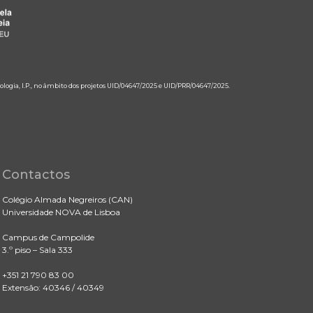
ologia, I.P., no âmbito dos projetos UID/04647/2025 e UID/PRR/04647/2025.
Contactos
Colégio Almada Negreiros (CAN)
Universidade NOVA de Lisboa
Campus de Campolide
3.º piso – Sala 333
+351 21 790 83 00
Extensão: 40346 / 40349