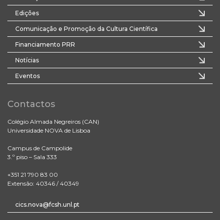
Edições
Comunicação e Promoção da Cultura Científica
Financiamento PRR
Notícias
Eventos
Contactos
Colégio Almada Negreiros (CAN)
Universidade NOVA de Lisboa
Campus de Campolide
3.º piso – Sala 333
+351 21 790 83 00
Extensão: 40346 / 40349
cics.nova@fcsh.unl.pt