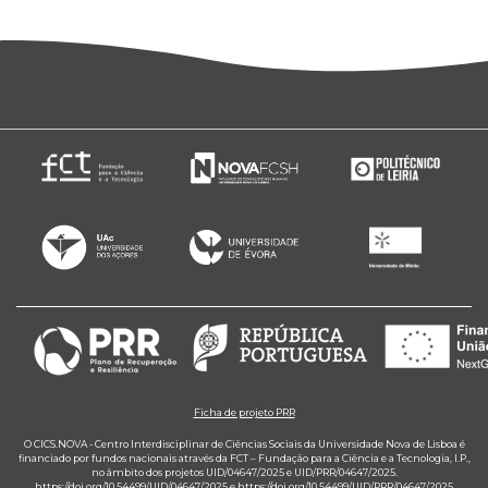
Ficha de projeto PRR
O CICS.NOVA - Centro Interdisciplinar de Ciências Sociais da Universidade Nova de Lisboa é
financiado por fundos nacionais através da FCT – Fundação para a Ciência e a Tecnologia, I.P.,
no âmbito dos projetos UID/04647/2025 e UID/PRR/04647/2025.
https://doi.org/10.54499/UID/04647/2025
e
https://doi.org/10.54499/UID/PRR/04647/2025