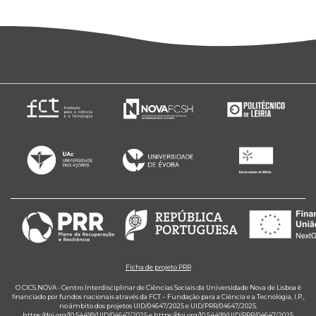
Ficha de projeto PRR
O CICS.NOVA - Centro Interdisciplinar de Ciências Sociais da Universidade Nova de Lisboa é
financiado por fundos nacionais através da FCT – Fundação para a Ciência e a Tecnologia, I.P.,
no âmbito dos projetos UID/04647/2025 e UID/PRR/04647/2025.
https://doi.org/10.54499/UID/04647/2025
e
https://doi.org/10.54499/UID/PRR/04647/2025