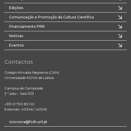
Edições
Comunicação e Promoção da Cultura Científica
Financiamento PRR
Notícias
Eventos
Contactos
Colégio Almada Negreiros (CAN)
Universidade NOVA de Lisboa
Campus de Campolide
3.º piso – Sala 333
+351 21 790 83 00
Extensão: 40346 / 40349
cics.nova@fcsh.unl.pt