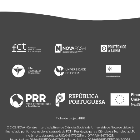
Ficha de projeto PRR
O CICS.NOVA - Centro Interdisciplinar de Ciências Sociais da Universidade Nova de Lisboa é
financiado por fundos nacionais através da FCT – Fundação para a Ciência e a Tecnologia, I.P.,
no âmbito dos projetos UID/04647/2025 e UID/PRR/04647/2025.
https://doi.org/10.54499/UID/04647/2025
e
https://doi.org/10.54499/UID/PRR/04647/2025