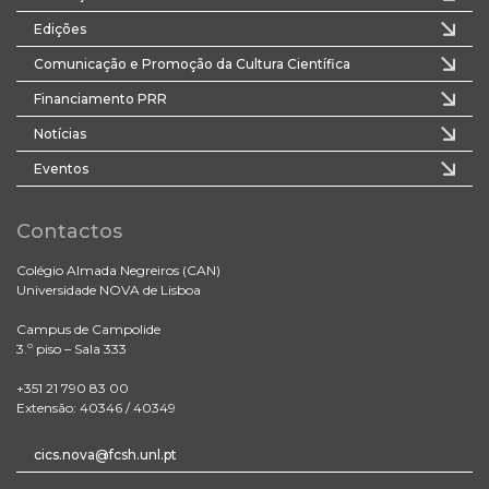
Edições
Comunicação e Promoção da Cultura Científica
Financiamento PRR
Notícias
Eventos
Contactos
Colégio Almada Negreiros (CAN)
Universidade NOVA de Lisboa
Campus de Campolide
3.º piso – Sala 333
+351 21 790 83 00
Extensão: 40346 / 40349
cics.nova@fcsh.unl.pt