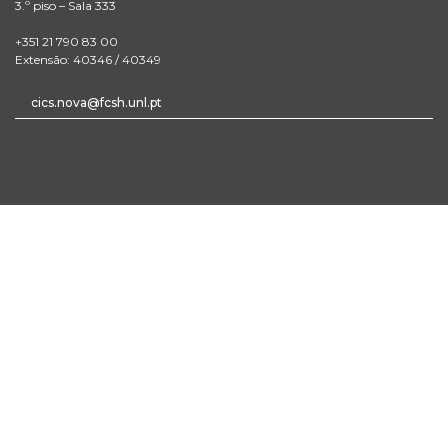
3.º piso – Sala 333
+351 21 790 83 00
Extensão: 40346 / 40349
cics.nova@fcsh.unl.pt