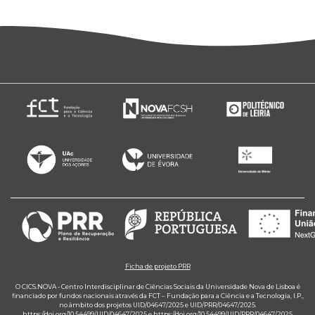
Ficha de projeto PRR
O CICS.NOVA - Centro Interdisciplinar de Ciências Sociais da Universidade Nova de Lisboa é
financiado por fundos nacionais através da FCT – Fundação para a Ciência e a Tecnologia, I.P.,
no âmbito dos projetos UID/04647/2025 e UID/PRR/04647/2025.
https://doi.org/10.54499/UID/04647/2025
e
https://doi.org/10.54499/UID/PRR/04647/2025