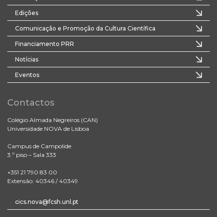
Edições
Comunicação e Promoção da Cultura Científica
Financiamento PRR
Notícias
Eventos
Contactos
Colégio Almada Negreiros (CAN)
Universidade NOVA de Lisboa
Campus de Campolide
3.º piso – Sala 333
+351 21 790 83 00
Extensão: 40346 / 40349
cics.nova@fcsh.unl.pt