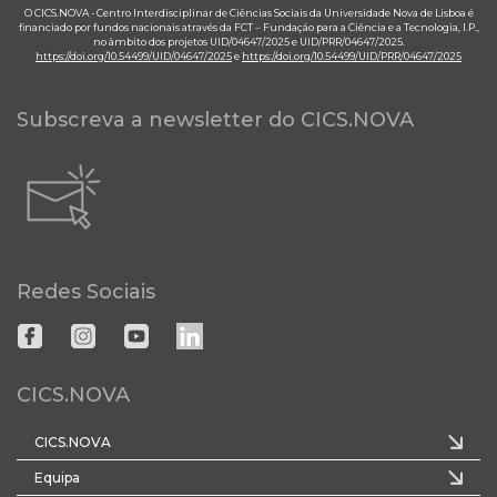
O CICS.NOVA - Centro Interdisciplinar de Ciências Sociais da Universidade Nova de Lisboa é
financiado por fundos nacionais através da FCT – Fundação para a Ciência e a Tecnologia, I.P.,
no âmbito dos projetos UID/04647/2025 e UID/PRR/04647/2025.
https://doi.org/10.54499/UID/04647/2025
e
https://doi.org/10.54499/UID/PRR/04647/2025
Subscreva a newsletter do CICS.NOVA
Redes Sociais
CICS.NOVA
CICS.NOVA
Equipa