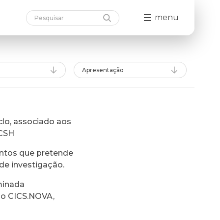
menu
Apresentação
lo, associado aos
FCSH
ntos que pretende
de investigação.
minada
do CICS.NOVA,