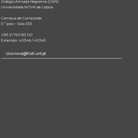
Colégio Almada Negreiros (CAN)
Universidade NOVA de Lisboa
Campus de Campolide
3.º piso – Sala 333
+351 21 790 83 00
Extensão: 40346 / 40349
cics.nova@fcsh.unl.pt