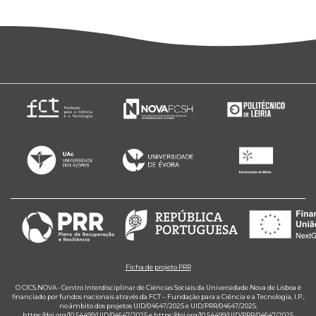
Ficha de projeto PRR
O CICS.NOVA - Centro Interdisciplinar de Ciências Sociais da Universidade Nova de Lisboa é
financiado por fundos nacionais através da FCT – Fundação para a Ciência e a Tecnologia, I.P.,
no âmbito dos projetos UID/04647/2025 e UID/PRR/04647/2025.
https://doi.org/10.54499/UID/04647/2025
e
https://doi.org/10.54499/UID/PRR/04647/2025