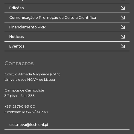
Edições
Comunicação e Promoção da Cultura Científica
Financiamento PRR
Notícias
Eventos
Contactos
Colégio Almada Negreiros (CAN)
Universidade NOVA de Lisboa
Campus de Campolide
3.º piso – Sala 333
+351 21 790 83 00
Extensão: 40346 / 40349
cics.nova@fcsh.unl.pt