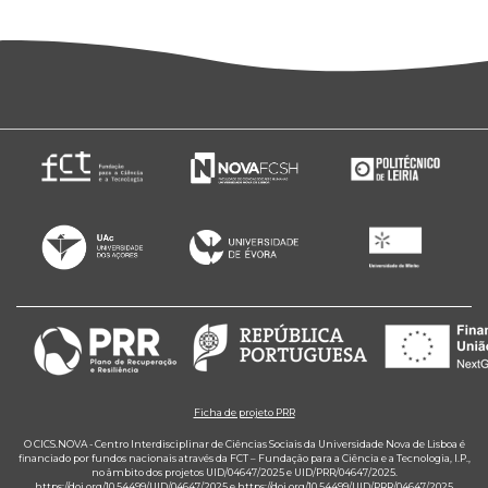
Ficha de projeto PRR
O CICS.NOVA - Centro Interdisciplinar de Ciências Sociais da Universidade Nova de Lisboa é
financiado por fundos nacionais através da FCT – Fundação para a Ciência e a Tecnologia, I.P.,
no âmbito dos projetos UID/04647/2025 e UID/PRR/04647/2025.
https://doi.org/10.54499/UID/04647/2025
e
https://doi.org/10.54499/UID/PRR/04647/2025