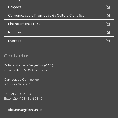
Edições
Comunicação e Promoção da Cultura Científica
Financiamento PRR
Notícias
Eventos
Contactos
Colégio Almada Negreiros (CAN)
Universidade NOVA de Lisboa
Campus de Campolide
3.º piso – Sala 333
+351 21 790 83 00
Extensão: 40346 / 40349
cics.nova@fcsh.unl.pt