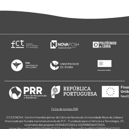
Ficha de projeto PRR
O CICS.NOVA - Centro Interdisciplinar de Ciências Sociais da Universidade Nova de Lisboa é
financiado por fundos nacionais através da FCT – Fundação para a Ciência e a Tecnologia, I.P.,
no âmbito dos projetos UID/04647/2025 e UID/PRR/04647/2025.
https://doi.org/10.54499/UID/04647/2025
e
https://doi.org/10.54499/UID/PRR/04647/2025