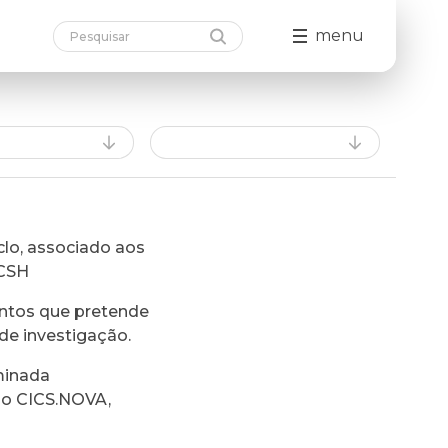
menu
lo, associado aos
FCSH
ntos que pretende
de investigação.
minada
do CICS.NOVA,