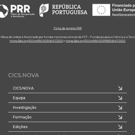
Ficha de projeto PRR
e Nova de Lisboa é financiado por fundos nacionais através da FCT – Fundação para a Ciência e a Tecn
https://doi.org/10.54499/UID/04647/2025
e
https://doi.org/10.54499/UID/PRR/04647/2025
CICS.NOVA
CICS.NOVA
Equipa
Investigação
Formação
Edições