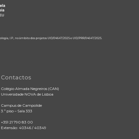
ologia, I.P., no âmbito dos projetos UID/04647/2025 e UID/PRR/04647/2025.
Contactos
Colégio Almada Negreiros (CAN)
Universidade NOVA de Lisboa
Campus de Campolide
3.º piso – Sala 333
+351 21 790 83 00
Extensão: 40346 / 40349