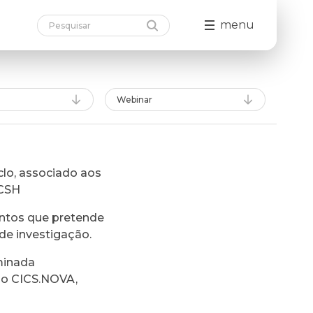
menu
Webinar
lo, associado aos
FCSH
ntos que pretende
de investigação.
minada
do CICS.NOVA,