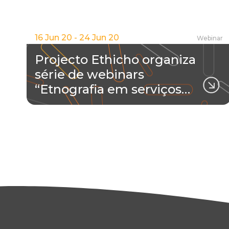
16 Jun 20 - 24 Jun 20
Webinar
Projecto Ethicho organiza
série de webinars
“Etnografia em serviços…