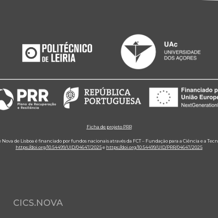
Ficha de projeto PRR
e Nova de Lisboa é financiado por fundos nacionais através da FCT – Fundação para a Ciência e a Tecn
https://doi.org/10.54499/UID/04647/2025
e
https://doi.org/10.54499/UID/PRR/04647/2025
CICS.NOVA