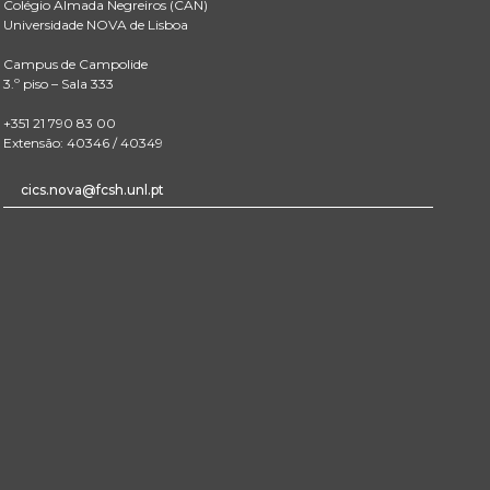
Colégio Almada Negreiros (CAN)
Universidade NOVA de Lisboa
Campus de Campolide
3.º piso – Sala 333
+351 21 790 83 00
Extensão: 40346 / 40349
cics.nova@fcsh.unl.pt