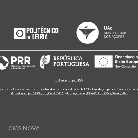
Ficha de projeto PRR
e Nova de Lisboa é financiado por fundos nacionais através da FCT – Fundação para a Ciência e a Tecn
https://doi.org/10.54499/UID/04647/2025
e
https://doi.org/10.54499/UID/PRR/04647/2025
CICS.NOVA