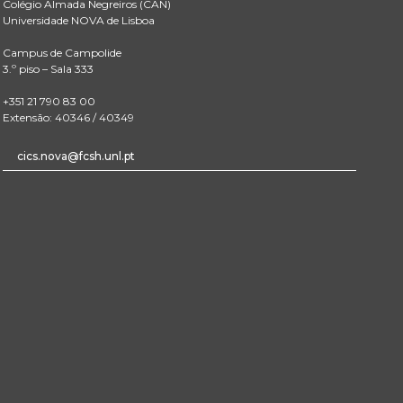
Colégio Almada Negreiros (CAN)
Universidade NOVA de Lisboa
Campus de Campolide
3.º piso – Sala 333
+351 21 790 83 00
Extensão: 40346 / 40349
cics.nova@fcsh.unl.pt