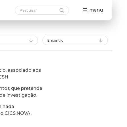
menu
Encontro
lo, associado aos
FCSH
ntos que pretende
de investigação.
minada
do CICS.NOVA,