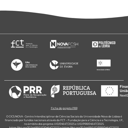
Ficha de projeto PRR
O CICS.NOVA - Centro Interdisciplinar de Ciências Sociais da Universidade Nova de Lisboa é
financiado por fundos nacionais através da FCT – Fundação para a Ciência e a Tecnologia, I.P.,
no âmbito dos projetos UID/04647/2025 e UID/PRR/04647/2025.
https://doi.org/10.54499/UID/04647/2025
e
https://doi.org/10.54499/UID/PRR/04647/2025