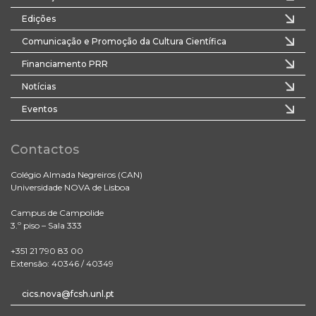
Edições
Comunicação e Promoção da Cultura Científica
Financiamento PRR
Notícias
Eventos
Contactos
Colégio Almada Negreiros (CAN)
Universidade NOVA de Lisboa
Campus de Campolide
3.º piso – Sala 333
+351 21 790 83 00
Extensão: 40346 / 40349
cics.nova@fcsh.unl.pt