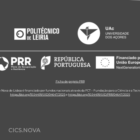
Ficha de projeto PRR
e Nova de Lisboa é financiado por fundos nacionais através da FCT – Fundação para a Ciência e a Tecn
https://doi.org/10.54499/UID/04647/2025
e
https://doi.org/10.54499/UID/PRR/04647/2025
CICS.NOVA