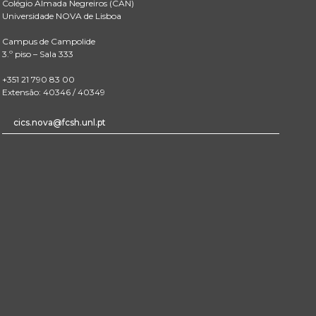
Colégio Almada Negreiros (CAN)
Universidade NOVA de Lisboa
Campus de Campolide
3.º piso – Sala 333
+351 21 790 83 00
Extensão: 40346 / 40349
cics.nova@fcsh.unl.pt