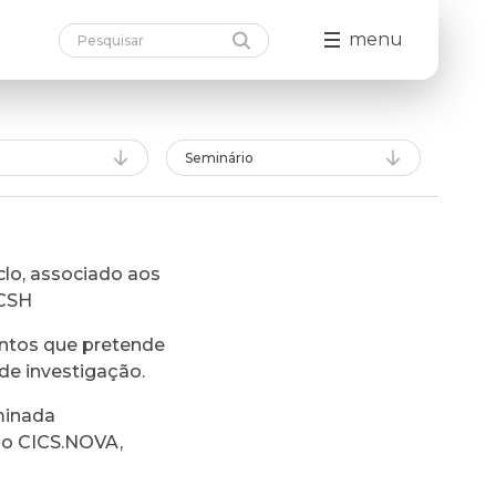
menu
Seminário
lo, associado aos
FCSH
ntos que pretende
de investigação.
minada
do CICS.NOVA,